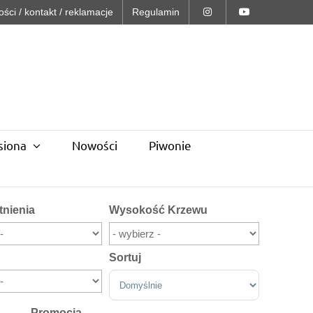
ości / kontakt / reklamacje
Regulamin
siona
Nowości
Piwonie
tnienia
Wysokość Krzewu
Sortuj
Sort Products
Promocja