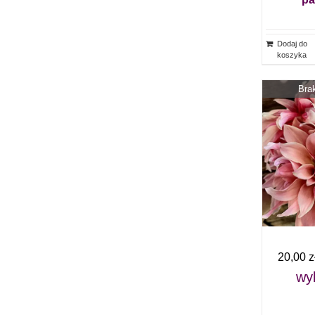
Dodaj do
koszyka
Bra
20,00
z
wyk