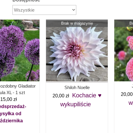
Brak w magazynie
B
ozdobny Gladiator
Shiloh Noelle
ula XL - 1 szt
20,0
Kochacie ♥
20,00
zł
15,00
zł
w
wykupiliście
edsprzedaż-
ysyłka od
ździernika