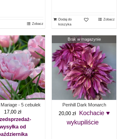
Dodaj do
Zobacz
Zobacz
koszyka
Brak w magazynie
 Mariage - 5 cebulek
Penhill Dark Monarch
17,00
zł
Kochacie ♥
20,00
zł
zedsprzedaż-
wykupiliście
wysyłka od
października