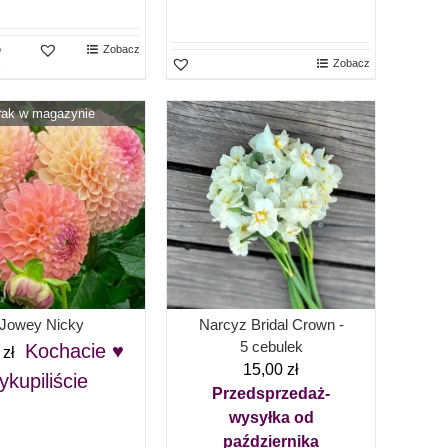
o
Zobacz
Zobacz
rak w magazynie
Jowey Nicky
Narcyz Bridal Crown -
5 cebulek
Kochacie ♥
0
zł
15,00
zł
ykupiliście
Przedsprzedaż-
wysyłka od
października