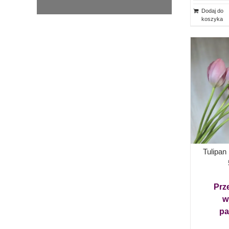
Dodaj do
koszyka
Tulipan
Prz
w
pa