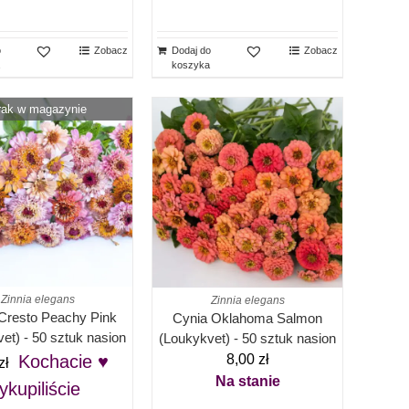
o
Zobacz
Dodaj do
Zobacz
koszyka
rak w magazynie
Zinnia elegans
Zinnia elegans
Cresto Peachy Pink
Cynia Oklahoma Salmon
et) - 50 sztuk nasion
(Loukykvet) - 50 sztuk nasion
8,00
zł
Kochacie ♥
zł
Na stanie
ykupiliście