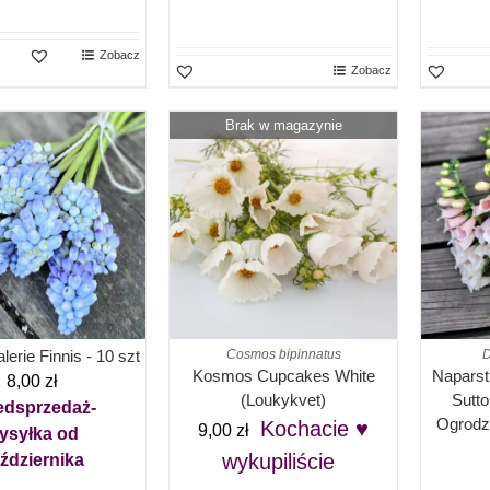
Zobacz
Zobacz
Brak w magazynie
lerie Finnis - 10 szt
Cosmos bipinnatus
D
Kosmos Cupcakes White
Napars
8,00
zł
(Loukykvet)
Sutto
edsprzedaż-
Ogrodzi
Kochacie ♥
9,00
zł
ysyłka od
wykupiliście
ździernika