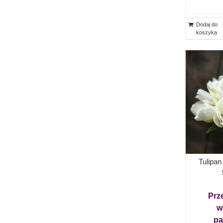
Dodaj do
koszyka
Tulipa
Prz
w
pa