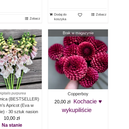
Dodaj do
Zobacz
Zobacz
koszyka
Brak w magazynie
igitalis purpurea
Copperboy
tnica (BESTSELLER)
Kochacie ♥
20,00
zł
n’s Apricot (Eva w
wykupiliście
e) - 30 sztuk nasion
10,00
zł
Na stanie