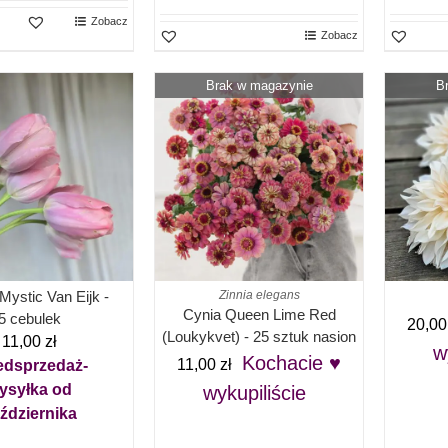
Zobacz
Zobacz
Brak w magazynie
B
 Mystic Van Eijk -
Zinnia elegans
Cynia Queen Lime Red
5 cebulek
20,0
(Loukykvet) - 25 sztuk nasion
11,00
zł
w
Kochacie ♥
11,00
zł
edsprzedaż-
ysyłka od
wykupiliście
ździernika