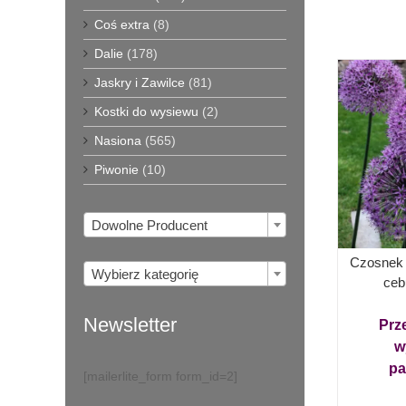
Coś extra
(8)
Dalie
(178)
Jaskry i Zawilce
(81)
Kostki do wysiewu
(2)
Nasiona
(565)
Piwonie
(10)

Dowolne Producent
Czosnek 

Wybierz kategorię
ceb
Newsletter
Prz
w
pa
[mailerlite_form form_id=2]