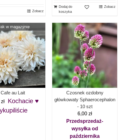
Dodaj do
Zobacz
Zobacz
koszyka
rak w magazynie
Cafe au Lait
Czosnek ozdobny
główkowaty Sphaerocephalon
Kochacie ♥
0
zł
- 10 szt
ykupiliście
6,00
zł
Przedsprzedaż-
wysyłka od
października