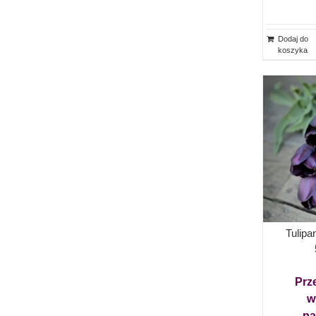
Dodaj do
koszyka
Tulipa
Prz
w
pa