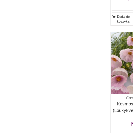
Dodaj do
koszyka
Cos
Kosmos
(Loukykvet