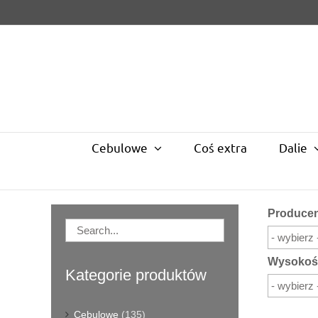
Skip
to
content
Cebulowe
Coś extra
Dalie
Produce
Wysokoś
Kategorie produktów
Cebulowe
(135)