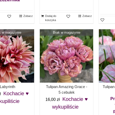
Zobacz
Dodaj do
Zobacz
koszyka
k w magazynie
Brak w magazynie
Labyrinth
Tulipan Amazing Grace -
Tulipan
5 cebulek
Kochacie ♥
ł
Kochacie ♥
Pr
16,00
zł
upiliście
wykupiliście