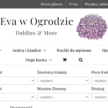
Strona główna
O nas
Wysyłka / płatn
Jaskry i Zawilce
Kostki do wysiewu
Na
Moje konto
nt
Średnica Kwiatu
Pora Kwi
ć
Wysiew Zimowy
Rodzaj
Dostępność