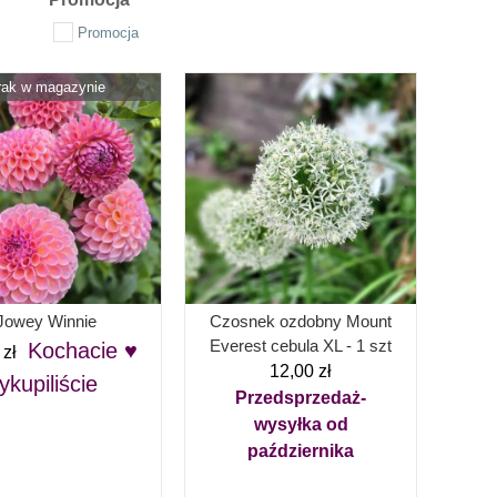
Promocja
rak w magazynie
Jowey Winnie
Czosnek ozdobny Mount
Everest cebula XL - 1 szt
Kochacie ♥
0
zł
12,00
zł
ykupiliście
Przedsprzedaż-
wysyłka od
października