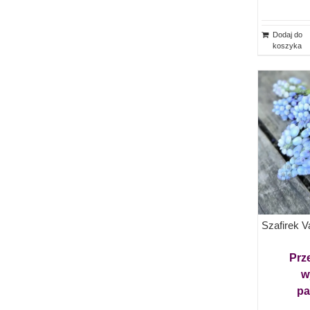
Dodaj do
koszyka
Szafirek Va
Prz
w
pa