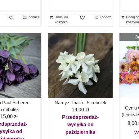
Zobacz
Dodaj do
Zobacz
Dodaj d
koszyka
koszyka
B
n Paul Scherer -
Narcyz Thalia - 5 cebulek
Cynia 
5 cebulek
19,00
zł
(Loukykv
15,00
zł
Przedsprzedaż-
8,00
edsprzedaż-
wysyłka od
ysyłka od
w
października
ździernika