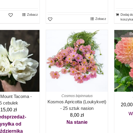
Zobacz
Dodaj d
Zobacz
koszyka
B
n Mount Tacoma -
Cosmos bipinnatus
Kosmos Apricotta (Loukykvet)
5 cebulek
20,0
- 25 sztuk nasion
15,00
zł
w
8,00
zł
edsprzedaż-
Na stanie
ysyłka od
ździernika