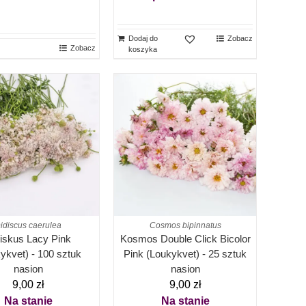
Dodaj do
Zobacz
Zobacz
koszyka
idiscus caerulea
Cosmos bipinnatus
iskus Lacy Pink
Kosmos Double Click Bicolor
ykvet) - 100 sztuk
Pink (Loukykvet) - 25 sztuk
nasion
nasion
9,00
zł
9,00
zł
Na stanie
Na stanie