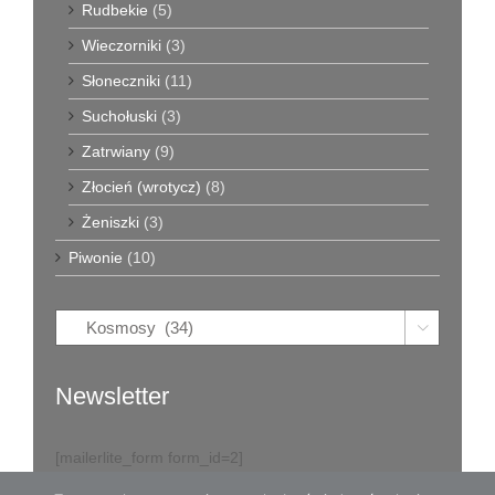
Rudbekie
(5)
Wieczorniki
(3)
Słoneczniki
(11)
Suchołuski
(3)
Zatrwiany
(9)
Złocień (wrotycz)
(8)
Żeniszki
(3)
Piwonie
(10)

Newsletter
[mailerlite_form form_id=2]