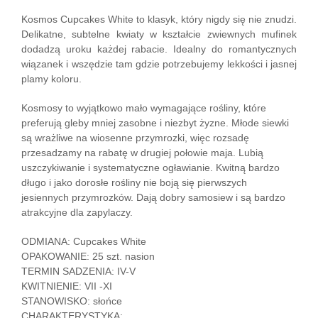
Kosmos Cupcakes White to klasyk, który nigdy się nie znudzi.
Delikatne, subtelne kwiaty w kształcie zwiewnych mufinek
dodadzą uroku każdej rabacie. Idealny do romantycznych
wiązanek i wszędzie tam gdzie potrzebujemy lekkości i jasnej
plamy koloru.
Kosmosy to wyjątkowo mało wymagające rośliny, które
preferują gleby mniej zasobne i niezbyt żyzne. Młode siewki
są wrażliwe na wiosenne przymrozki, więc rozsadę
przesadzamy na rabatę w drugiej połowie maja. Lubią
uszczykiwanie i systematyczne ogławianie. Kwitną bardzo
długo i jako dorosłe rośliny nie boją się pierwszych
jesiennych przymrozków. Dają dobry samosiew i są bardzo
atrakcyjne dla zapylaczy.
ODMIANA: Cupcakes White
OPAKOWANIE: 25 szt. nasion
TERMIN SADZENIA: IV-V
KWITNIENIE: VII -XI
STANOWISKO: słońce
CHARAKTERYSTYKA: