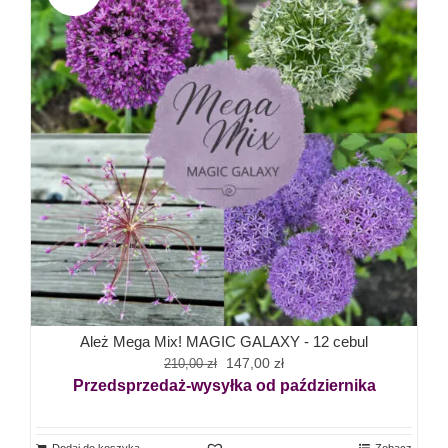
Ależ Mega Mix! MAGIC GALAXY - 12 cebul
Pierwotna
Aktualna
147,00
zł
210,00
zł
cena
cena
Przedsprzedaż-wysyłka od października
wynosiła:
wynosi:
210,00 zł.
147,00 zł.
Dodaj do koszyka
Zobacz