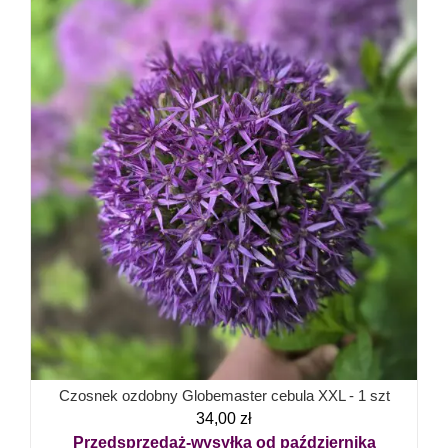
Czosnek ozdobny Globemaster cebula XXL - 1 szt
34,00
zł
Przedsprzedaż-wysyłka od października