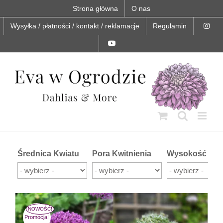
Skip
Strona główna
O nas
to
content
Wysyłka / płatności / kontakt / reklamacje
Regulamin
Średnica Kwiatu
Pora Kwitnienia
Wysokość
Promocja!