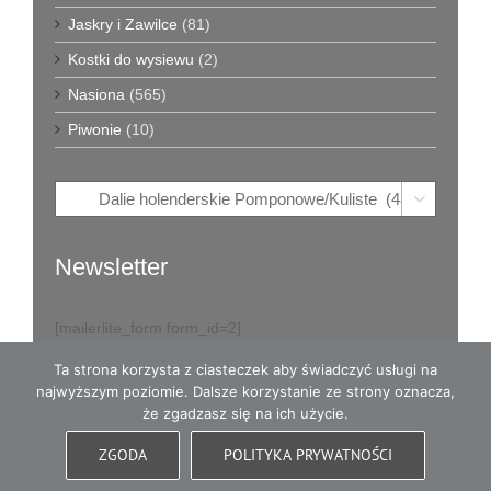
Jaskry i Zawilce
(81)
Kostki do wysiewu
(2)
Nasiona
(565)
Piwonie
(10)

Newsletter
[mailerlite_form form_id=2]
Ta strona korzysta z ciasteczek aby świadczyć usługi na
najwyższym poziomie. Dalsze korzystanie ze strony oznacza,
że zgadzasz się na ich użycie.
© Copyright
2026
Eva w Ogrodzie - karpy dalii i dużo więcej
- All
ZGODA
POLITYKA PRYWATNOŚCI
Rights Reserved
|
Opieka witryny: WordCare™