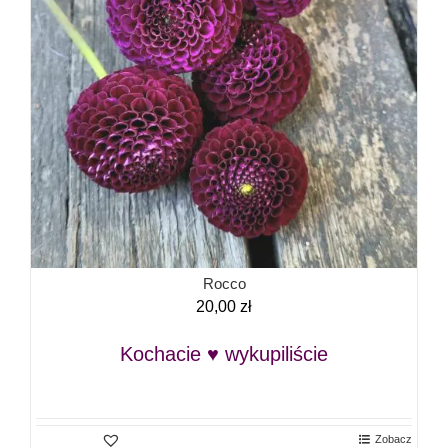
Rocco
20,00
zł
Kochacie ♥ wykupiliście
Zobacz