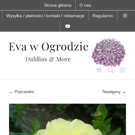
Skip
Strona główna
O nas
to
content
Wysyłka / płatności / kontakt / reklamacje
Regulamin
← Poprzedni
Następny →