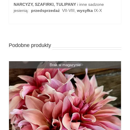
NARCYZY, SZAFIRKI, TULIPANY
i inne sadzone
jesienią:
przedsprzedaż
VII-VIII,
wysyłka
IX-X
Podobne produkty
Brak w magazynie