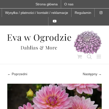
Skip
Strona główna
O nas
to
content
Wysyłka / płatności / kontakt / reklamacje
Regulamin
← Poprzedni
Następny →