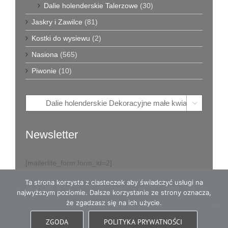
Dalie holenderskie Talerzowe
(30)
Jaskry i Zawilce
(81)
Kostki do wysiewu
(2)
Nasiona
(565)
Piwonie
(10)

Newsletter
[mailerlite_form form_id=2]
Ta strona korzysta z ciasteczek aby świadczyć usługi na
najwyższym poziomie. Dalsze korzystanie ze strony oznacza,
że zgadzasz się na ich użycie.
© Copyright
2026
Eva w Ogrodzie - karpy dalii i dużo więcej
- All
ZGODA
POLITYKA PRYWATNOŚCI
Rights Reserved
|
Opieka witryny: