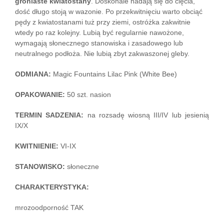
groniaste kwiatostany
. Doskonale nadają się do cięcia,
dość długo stoją w wazonie. Po przekwitnięciu warto obciąć
pędy z kwiatostanami tuż przy ziemi, ostróżka zakwitnie
wtedy po raz kolejny. Lubią być regularnie nawożone,
wymagają słonecznego stanowiska i zasadowego lub
neutralnego podłoża. Nie lubią zbyt zakwaszonej gleby.
ODMIANA:
Magic Fountains Lilac Pink (White Bee)
OPAKOWANIE:
50 szt. nasion
TERMIN SADZENIA:
na rozsadę wiosną III/IV lub jesienią
IX/X
KWITNIENIE:
VI-IX
STANOWISKO:
słoneczne
CHARAKTERYSTYKA:
mrozoodporność TAK