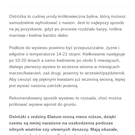
Ostróżka to cudnej urody krótkowieczna bylina, którą możesz
samodzielnie wyhodować z nasion. Jest to najlepszy sposób
na jej pozyskanie, gdyż po procesie rozdziału karpy, roślina
marnieje i kwitnie bardzo słabo.
Podłoże do wysiewu powinno być przepuszczalne, żyzne i
wilgotne o temperaturze 14-21 stopni. Kiełkowanie następuje
po 10-20 dniach a samo kwitnienie po około 5 miesiącach,
dlatego pierwszy wysiew to wczesna wiosna w miesiącach
marzec/kwiecień, zaś drugi, jesienny to wrzesień/październik.
Aby cieszyć się pięknymi kwiatami już wczesną wiosną, lepiej
jest wysiać nasiona ostróżki jesienią.
Rekomendowany sposób wysiewu to rozsada, choć można
próbować wysiew wprost do gruntu.
Ostróżki z rodziny Elatum rosną nieco niższe, dzięki
czemu są mniej narażone na uszkodzenia podczas
silnych wiatrów czy ulewnych deszczy. Mają okazałe,