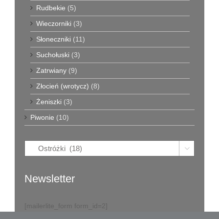
Rudbekie
(5)
Wieczorniki
(3)
Słoneczniki
(11)
Suchołuski
(3)
Zatrwiany
(9)
Złocień (wrotycz)
(8)
Żeniszki
(3)
Piwonie
(10)

Newsletter
[mailerlite_form form_id=2]