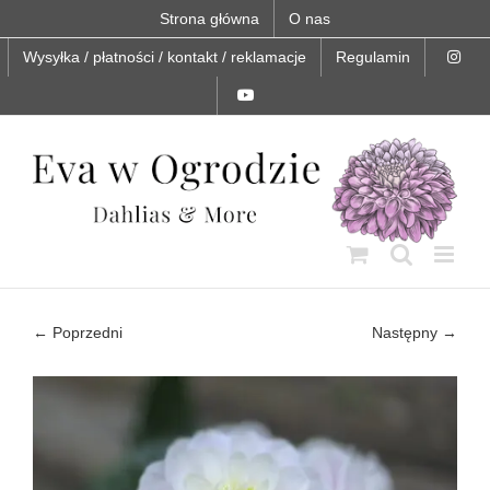
Skip
Strona główna
O nas
to
content
Wysyłka / płatności / kontakt / reklamacje
Regulamin
← Poprzedni
Następny →