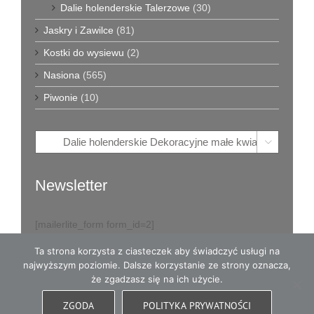
Dalie holenderskie Talerzowe
(30)
Jaskry i Zawilce
(81)
Kostki do wysiewu
(2)
Nasiona
(565)
Piwonie
(10)

Newsletter
[mailerlite_form form_id=2]
Ta strona korzysta z ciasteczek aby świadczyć usługi na
najwyższym poziomie. Dalsze korzystanie ze strony oznacza,
że zgadzasz się na ich użycie.
© Copyright
2026
Eva w Ogrodzie - karpy dalii i dużo więcej
- All
ZGODA
POLITYKA PRYWATNOŚCI
Rights Reserved
|
Opieka witryny: WordCare™