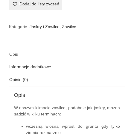
włoskie
Dodaj do listy życzeń
Mistral
PLUS
®
Azzurro
Kategorie:
Jaskry i Zawilce
,
Zawilce
V
Opis
Informacje dodatkowe
Opinie (0)
Opis
W naszym klimacie zawilce, podobnie jak jaskry, można
sadzić w kilku terminach:
wczesną wiosną wprost do gruntu gdy tylko
ziemia rozmarznie