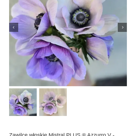
Zawilce włoskie Mistral PLUS ® Azzurro V -