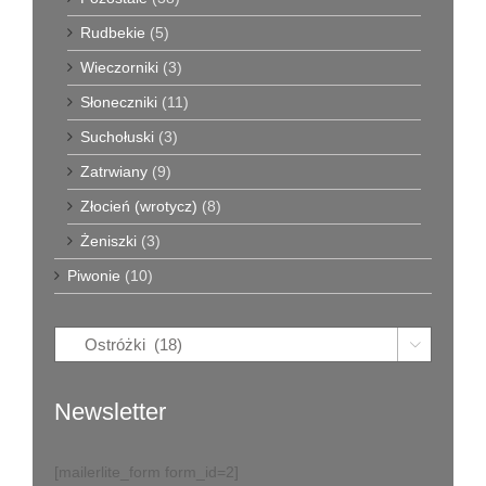
Rudbekie
(5)
Wieczorniki
(3)
Słoneczniki
(11)
Suchołuski
(3)
Zatrwiany
(9)
Złocień (wrotycz)
(8)
Żeniszki
(3)
Piwonie
(10)

Newsletter
[mailerlite_form form_id=2]