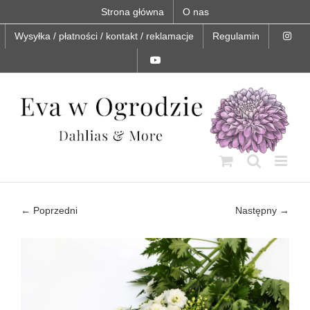
Skip
Strona główna
O nas
to
content
Wysyłka / płatności / kontakt / reklamacje
Regulamin
← Poprzedni
Następny →