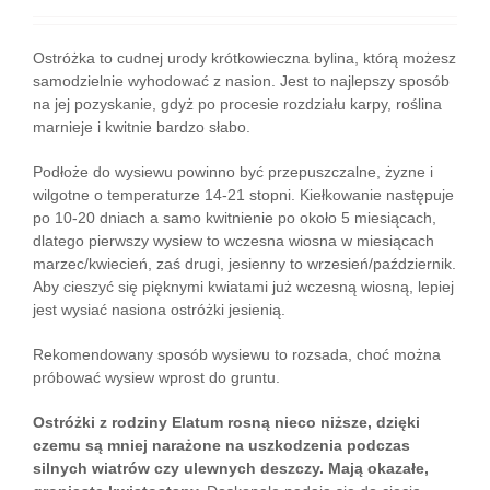
Ostróżka to cudnej urody krótkowieczna bylina, którą możesz
samodzielnie wyhodować z nasion. Jest to najlepszy sposób
na jej pozyskanie, gdyż po procesie rozdziału karpy, roślina
marnieje i kwitnie bardzo słabo.
Podłoże do wysiewu powinno być przepuszczalne, żyzne i
wilgotne o temperaturze 14-21 stopni. Kiełkowanie następuje
po 10-20 dniach a samo kwitnienie po około 5 miesiącach,
dlatego pierwszy wysiew to wczesna wiosna w miesiącach
marzec/kwiecień, zaś drugi, jesienny to wrzesień/październik.
Aby cieszyć się pięknymi kwiatami już wczesną wiosną, lepiej
jest wysiać nasiona ostróżki jesienią.
Rekomendowany sposób wysiewu to rozsada, choć można
próbować wysiew wprost do gruntu.
Ostróżki z rodziny Elatum rosną nieco niższe, dzięki
czemu są mniej narażone na uszkodzenia podczas
silnych wiatrów czy ulewnych deszczy. Mają okazałe,