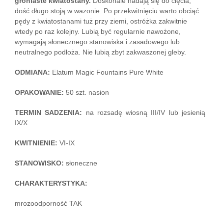
groniaste kwiatostany.
Doskonale nadają się do cięcia,
dość długo stoją w wazonie. Po przekwitnięciu warto obciąć
pędy z kwiatostanami tuż przy ziemi, ostróżka zakwitnie
wtedy po raz kolejny. Lubią być regularnie nawożone,
wymagają słonecznego stanowiska i zasadowego lub
neutralnego podłoża. Nie lubią zbyt zakwaszonej gleby.
ODMIANA:
Elatum Magic Fountains Pure White
OPAKOWANIE:
50 szt. nasion
TERMIN SADZENIA:
na rozsadę wiosną III/IV lub jesienią
IX/X
KWITNIENIE:
VI-IX
STANOWISKO:
słoneczne
CHARAKTERYSTYKA:
mrozoodporność TAK