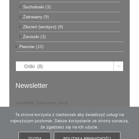
Suchołuski
(3)
Zatrwiany
(9)
Złocień (wrotycz)
(8)
Żeniszki
(3)
Piwonie
(10)

Newsletter
[mailerlite_form form_id=2]
Ta strona korzysta z ciasteczek aby świadczyć usługi na
najwyższym poziomie. Dalsze korzystanie ze strony oznacza,
że zgadzasz się na ich użycie.
© Copyright
2026
Eva w Ogrodzie - karpy dalii i dużo więcej
- All
ZGODA
POLITYKA PRYWATNOŚCI