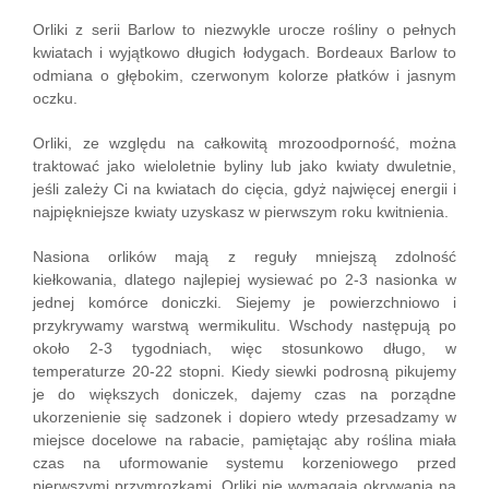
Orliki z serii Barlow to niezwykle urocze rośliny o pełnych
kwiatach i wyjątkowo długich łodygach. Bordeaux Barlow to
odmiana o głębokim, czerwonym kolorze płatków i jasnym
oczku.
Orliki, ze względu na całkowitą mrozoodporność, można
traktować jako wieloletnie byliny lub jako kwiaty dwuletnie,
jeśli zależy Ci na kwiatach do cięcia, gdyż najwięcej energii i
najpiękniejsze kwiaty uzyskasz w pierwszym roku kwitnienia.
Nasiona orlików mają z reguły mniejszą zdolność
kiełkowania, dlatego najlepiej wysiewać po 2-3 nasionka w
jednej komórce doniczki. Siejemy je powierzchniowo i
przykrywamy warstwą wermikulitu. Wschody następują po
około 2-3 tygodniach, więc stosunkowo długo, w
temperaturze 20-22 stopni. Kiedy siewki podrosną pikujemy
je do większych doniczek, dajemy czas na porządne
ukorzenienie się sadzonek i dopiero wtedy przesadzamy w
miejsce docelowe na rabacie, pamiętając aby roślina miała
czas na uformowanie systemu korzeniowego przed
pierwszymi przymrozkami. Orliki nie wymagają okrywania na