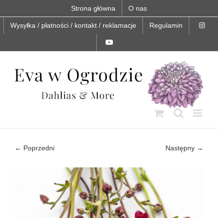
Skip
Strona główna
O nas
to
content
Wysyłka / płatności / kontakt / reklamacje
Regulamin
← Poprzedni
Następny →