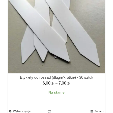
wybrać
na
stronie
produktu
Etykiety do rozsad (długie/krótkie) - 30 sztuk
Zakres
6,00
zł
7,00
zł
–
cen:
Na stanie
od
6,00 zł
do
7,00 zł
Ten
Wybierz opcje
Zobacz