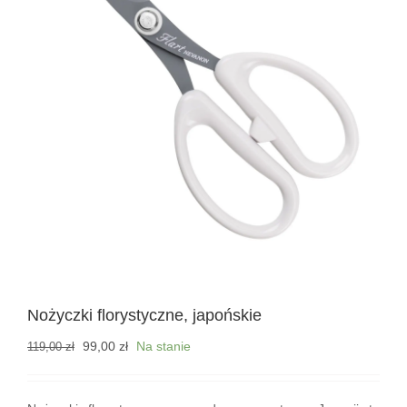
Nożyczki florystyczne, japońskie
Pierwotna
Aktualna
99,00
zł
Na stanie
119,00
zł
cena
cena
wynosiła:
wynosi:
119,00 zł.
99,00 zł.