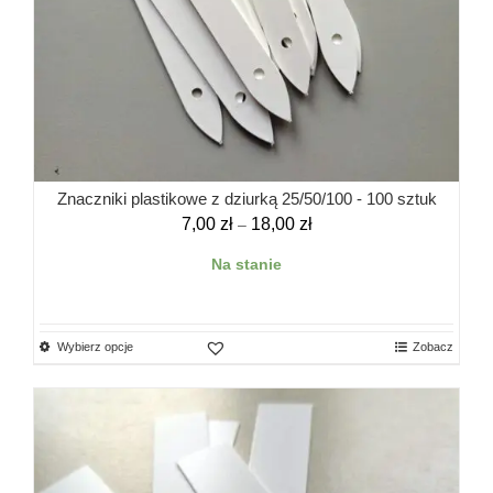
Znaczniki plastikowe z dziurką 25/50/100 - 100 sztuk
Zakres
7,00
zł
18,00
zł
–
cen:
Na stanie
od
7,00 zł
do
18,00 zł
Ten
Wybierz opcje
Zobacz
produkt
ma
wiele
wariantów.
Opcje
można