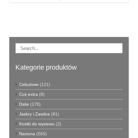
produkt
ma
wiele
wariantów.
Opcje
można
wybrać
na
stronie
produktu
Kategorie produktów
Cebulowe
(121)
Coś extra
(8)
Dalie
(178)
Jaskry i Zawilce
(81)
Kostki do wysiewu
(2)
Nasiona
(565)