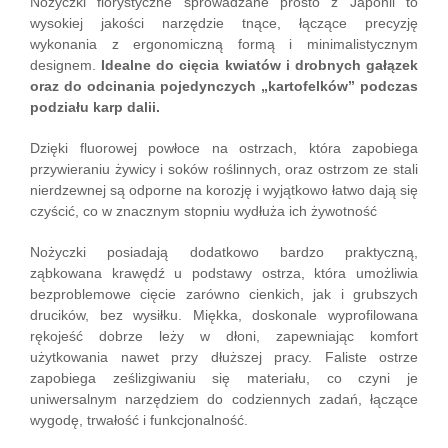
Nożyczki florystyczne sprowadzane prosto z Japonii to
wysokiej jakości narzędzie tnące, łączące precyzję
wykonania z ergonomiczną formą i minimalistycznym
designem.
Idealne do cięcia kwiatów i drobnych gałązek
oraz do odcinania pojedynczych „kartofelków” podczas
podziału karp dalii.
Dzięki fluorowej powłoce na ostrzach, która zapobiega
przywieraniu żywicy i soków roślinnych, oraz ostrzom ze stali
nierdzewnej są odporne na korozję i wyjątkowo łatwo dają się
czyścić, co w znacznym stopniu wydłuża ich żywotność
Nożyczki posiadają dodatkowo bardzo praktyczną,
ząbkowana krawędź u podstawy ostrza, która umożliwia
bezproblemowe cięcie zarówno cienkich, jak i grubszych
drucików, bez wysiłku. Miękka, doskonale wyprofilowana
rękojeść dobrze leży w dłoni, zapewniając komfort
użytkowania nawet przy dłuższej pracy. Faliste ostrze
zapobiega ześlizgiwaniu się materiału, co czyni je
uniwersalnym narzędziem do codziennych zadań, łączące
wygodę, trwałość i funkcjonalność.