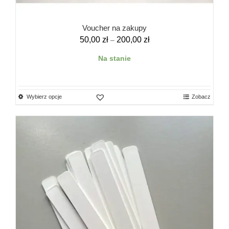
Voucher na zakupy
Zakres
50,00
zł
200,00
zł
–
cen:
Na stanie
od
50,00 zł
do
200,00 zł
Ten
Wybierz opcje
Zobacz
produkt
ma
wiele
wariantów.
Opcje
można
wybrać
na
stronie
produktu