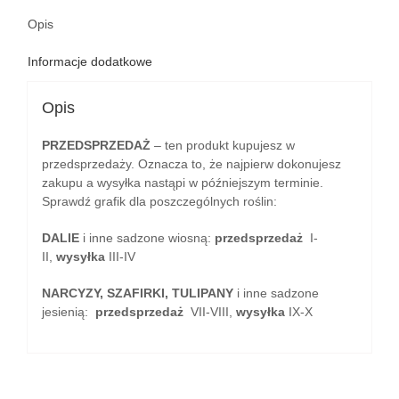
Opis
Informacje dodatkowe
Opis
PRZEDSPRZEDAŻ
– ten produkt kupujesz w
przedsprzedaży. Oznacza to, że najpierw dokonujesz
zakupu a wysyłka nastąpi w późniejszym terminie.
Sprawdź grafik dla poszczególnych roślin:
DALIE
i inne sadzone wiosną:
przedsprzedaż
I-
II,
wysyłka
III-IV
NARCYZY, SZAFIRKI, TULIPANY
i inne sadzone
jesienią:
przedsprzedaż
VII-VIII,
wysyłka
IX-X