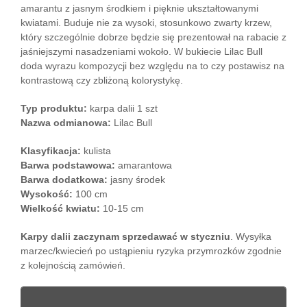
amarantu z jasnym środkiem i pięknie ukształtowanymi
kwiatami. Buduje nie za wysoki, stosunkowo zwarty krzew,
który szczególnie dobrze będzie się prezentował na rabacie z
jaśniejszymi nasadzeniami wokoło. W bukiecie Lilac Bull
doda wyrazu kompozycji bez względu na to czy postawisz na
kontrastową czy zbliżoną kolorystykę.
Typ produktu:
karpa dalii 1 szt
Nazwa odmianowa:
Lilac Bull
Klasyfikacja:
kulista
Barwa podstawowa:
amarantowa
Barwa dodatkowa:
jasny środek
Wysokość:
100 cm
Wielkość kwiatu:
10-15 cm
Karpy dalii zaczynam sprzedawać w styczniu
. Wysyłka
marzec/kwiecień po ustąpieniu ryzyka przymrozków zgodnie
z kolejnością zamówień.