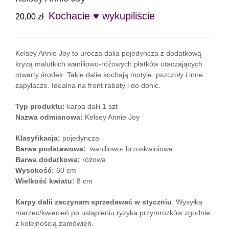
Kochacie ♥ wykupiliście
20,00
zł
Kelsey Annie Joy to urocza dalia pojedyncza z dodatkową
kryzą malutkich waniliowo-różowych płatków otaczających
otwarty środek. Takie dalie kochają motyle, pszczoły i inne
zapylacze. Idealna na front rabaty i do donic.
Typ produktu:
karpa dalii 1 szt
Nazwa odmianowa:
Kelsey Annie Joy
Klasyfikacja:
pojedyncza
Barwa podstawowa:
waniliowo- brzoskwiniowa
Barwa dodatkowa:
różowa
Wysokość:
60 cm
Wielkość kwiatu:
8 cm
Karpy dalii zaczynam sprzedawać w styczniu
. Wysyłka
marzec/kwiecień po ustąpieniu ryzyka przymrozków zgodnie
z kolejnością zamówień.