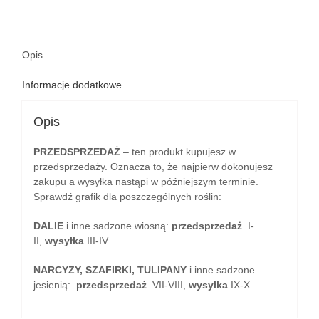
Opis
Informacje dodatkowe
Opis
PRZEDSPRZEDAŻ
– ten produkt kupujesz w
przedsprzedaży. Oznacza to, że najpierw dokonujesz
zakupu a wysyłka nastąpi w późniejszym terminie.
Sprawdź grafik dla poszczególnych roślin:
DALIE
i inne sadzone wiosną:
przedsprzedaż
I-
II,
wysyłka
III-IV
NARCYZY, SZAFIRKI, TULIPANY
i inne sadzone
jesienią:
przedsprzedaż
VII-VIII,
wysyłka
IX-X