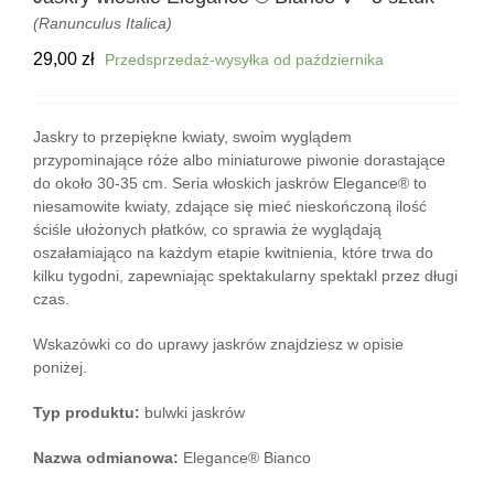
(Ranunculus Italica)
29,00
zł
Przedsprzedaż-wysyłka od października
Jaskry to przepiękne kwiaty, swoim wyglądem
przypominające róże albo miniaturowe piwonie dorastające
do około 30-35 cm. Seria włoskich jaskrów Elegance® to
niesamowite kwiaty, zdające się mieć nieskończoną ilość
ściśle ułożonych płatków, co sprawia że wyglądają
oszałamiająco na każdym etapie kwitnienia, które trwa do
kilku tygodni, zapewniając spektakularny spektakl przez długi
czas.
Wskazówki co do uprawy jaskrów znajdziesz w opisie
poniżej.
Typ produktu:
bulwki jaskrów
Nazwa odmianowa:
Elegance® Bianco