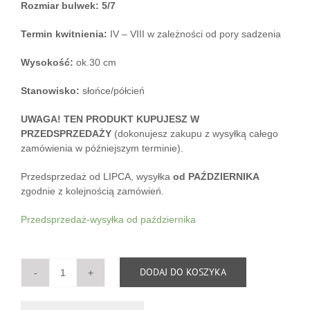
Rozmiar bulwek: 5/7
Termin kwitnienia:
IV – VIII w zależności od pory sadzenia
Wysokość:
ok.30 cm
Stanowisko:
słońce/półcień
UWAGA! TEN PRODUKT KUPUJESZ W
PRZEDSPRZEDAŻY
(dokonujesz zakupu z wysyłką całego
zamówienia w późniejszym terminie).
Przedsprzedaż od LIPCA, wysyłka
od PAŹDZIERNIKA
zgodnie z kolejnością zamówień.
Przedsprzedaż-wysyłka od października
DODAJ DO KOSZYKA
ilość
Jaskry
włoskie