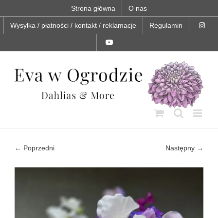
Skip
Strona główna
O nas
to
content
Wysyłka / płatności / kontakt / reklamacje
Regulamin
← Poprzedni
Następny →