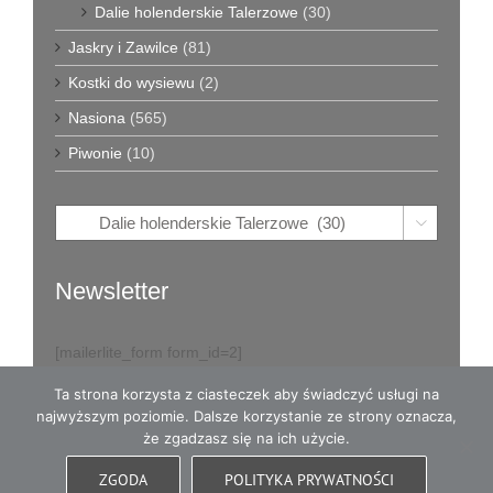
Dalie holenderskie Talerzowe
(30)
Jaskry i Zawilce
(81)
Kostki do wysiewu
(2)
Nasiona
(565)
Piwonie
(10)

Newsletter
[mailerlite_form form_id=2]
Ta strona korzysta z ciasteczek aby świadczyć usługi na
najwyższym poziomie. Dalsze korzystanie ze strony oznacza,
że zgadzasz się na ich użycie.
© Copyright
2026
Eva w Ogrodzie - karpy dalii i dużo więcej
- All
ZGODA
POLITYKA PRYWATNOŚCI
Rights Reserved
|
Opieka witryny: