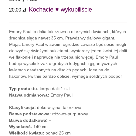
Kochacie ♥ wykupiliście
20,00
zł
Emory Paul to dalia talerzowa o olbrzymich kwiatach, których
średnica sięga nawet 35 cm. Prawdziwy daliowy gigant.
Mając Emory Paul w swoim ogrodzie zawsze będziecie mogli
cieszyć się świeżymi bukietami- wystarczy jeden kwiat tej dalii
we flakonie i naprawdę nie trzeba nic więcej. Emory Paul
buduje wysoki krzak o grubych łodygach i gigantycznych
kwiatach osadzonych na długich pędach. Idealna do
flakonów, kwitnie bardzo obficie, wymaga solidnych podpór
Typ produktu:
karpa dalii 1 szt
Nazwa odmianowa:
Emory Paul
Klasyfikacja:
dekoracyjna, talerzowa
Barwa podstawowa:
różowo-purpurowy
Barwa dodatkowa:
–
Wysokość:
140 cm
Wielkość kwiatu:
ponad 25 cm