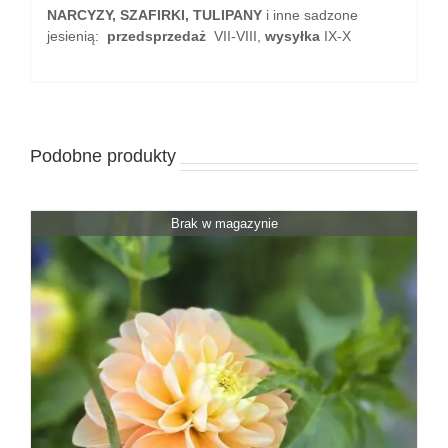
NARCYZY, SZAFIRKI, TULIPANY
i inne sadzone
jesienią:
przedsprzedaż
VII-VIII,
wysyłka
IX-X
Podobne produkty
Brak w magazynie