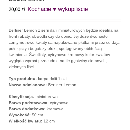
Kochacie ♥ wykupiliście
20,00
zł
Berliner Lemon z serii dalii miniaturowych będzie idealna na
front rabaty, obwódki czy do donic. Jej duże dwunasto
centymetrowe kwiaty są napakowane płatkami przez co dają
pełniejszy i bogatszy efekt, spotęgowany obfitością
kwitnienia. Świetlisty, cytrynowo kremowy kolor kwiatów
wygląda wprost przecudnie na tle gęstwiny ciemnych,
zielonych liści.
Typ produktu:
karpa dalii 1 szt
Nazwa odmianowa:
Berliner Lemon
Klasyfikacja:
miniaturowa
Barwa podstawowa:
cytrynowa
Barwa dodatkowa:
kremowa
Wysokość:
50 cm
Wielkość kwiatu:
12 cm