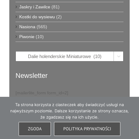
Jaskry i Zawilce
(81)
Kostki do wysiewu
(2)
Nasiona
(565)
Piwonie
(10)

Newsletter
[mailerlite_form form_id=2]
Ta strona korzysta z ciasteczek aby świadczyć usługi na
najwyższym poziomie. Dalsze korzystanie ze strony oznacza,
że zgadzasz się na ich użycie.
© Copyright
2026
Eva w Ogrodzie - karpy dalii i dużo więcej
- All
ZGODA
POLITYKA PRYWATNOŚCI
Rights Reserved
|
Opieka witryny: WordCare™