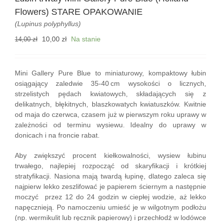
Flowers) STARE OPAKOWANIE
(Lupinus polyphyllus)
Pierwotna
Aktualna
10,00
zł
Na stanie
14,00
zł
cena
cena
wynosiła:
wynosi:
14,00 zł.
10,00 zł.
Mini Gallery Pure Blue to miniaturowy, kompaktowy łubin
osiągający zaledwie 35-40 cm wysokości o licznych,
strzelistych pędach kwiatowych, składających się z
delikatnych, błękitnych, blaszkowatych kwiatuszków. Kwitnie
od maja do czerwca, czasem już w pierwszym roku uprawy w
zależności od terminu wysiewu. Idealny do uprawy w
donicach i na froncie rabat.
Aby zwiększyć procent kiełkowalności, wysiew łubinu
trwałego, najlepiej rozpocząć od skaryfikacji i krótkiej
stratyfikacji. Nasiona mają twardą łupinę, dlatego zaleca się
najpierw lekko zeszlifować je papierem ściernym a następnie
moczyć przez 12 do 24 godzin w ciepłej wodzie, aż lekko
napęcznieją. Po namoczeniu umieść je w wilgotnym podłożu
(np. wermikulit lub ręcznik papierowy) i przechłodź w lodówce