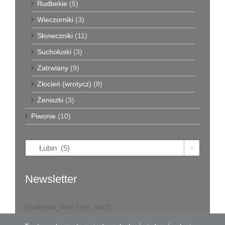
Rudbekie
(5)
Wieczorniki
(3)
Słoneczniki
(11)
Suchołuski
(3)
Zatrwiany
(9)
Złocień (wrotycz)
(8)
Żeniszki
(3)
Piwonie
(10)

Newsletter
[mailerlite_form form_id=2]