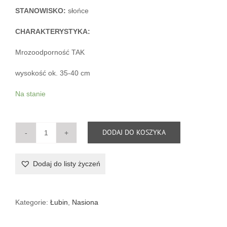
STANOWISKO:
słońce
CHARAKTERYSTYKA:
Mrozoodporność TAK
wysokość ok. 35-40 cm
Na stanie
DODAJ DO KOSZYKA
ilość
Łubin
trwały
Dodaj do listy życzeń
Mini
Gallery
Pure
Blue
Kategorie:
Łubin
,
Nasiona
(Holland
Flowers)